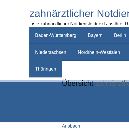
zahnärztlicher Notdie
Liste zahnärztlicher Notdienste direkt aus Ihrer 
Baden-Württemberg
Bayern
Berlin
Niedersachsen
Nordrhein-Westfalen
Thüringen
Übersicht
zahnärztli
Aichach-Friedberg
Altötting
Amberg
Amberg-Sulzbach
Ansbach