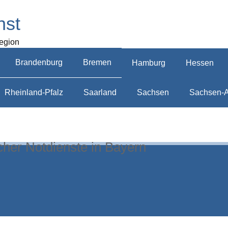
nst
Region
Brandenburg
Bremen
Hamburg
Hessen
Rheinland-Pfalz
Saarland
Sachsen
Sachsen-A
cher Notdienste in Bayern