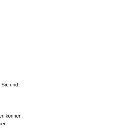
n Sie und
men können.
en.