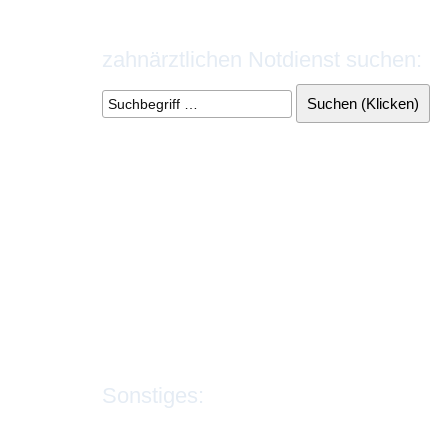
zahnärztlichen Notdienst suchen:
Sonstiges:
Impressum
|
Datenschutz
|
Kontakt
|
Sitemap