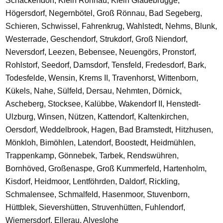
Schackendorf, Klein Rönnau, Klein Gladebrügge,
Högersdorf, Negernbötel, Groß Rönnau, Bad Segeberg,
Schieren, Schwissel, Fahrenkrug, Wahlstedt, Nehms, Blunk,
Westerrade, Geschendorf, Strukdorf, Groß Niendorf,
Neversdorf, Leezen, Bebensee, Neuengörs, Pronstorf,
Rohlstorf, Seedorf, Damsdorf, Tensfeld, Fredesdorf, Bark,
Todesfelde, Wensin, Krems II, Travenhorst, Wittenborn,
Kükels, Nahe, Sülfeld, Dersau, Nehmten, Dörnick,
Ascheberg, Stocksee, Kalübbe, Wakendorf II, Henstedt-
Ulzburg, Winsen, Nützen, Kattendorf, Kaltenkirchen,
Oersdorf, Weddelbrook, Hagen, Bad Bramstedt, Hitzhusen,
Mönkloh, Bimöhlen, Latendorf, Boostedt, Heidmühlen,
Trappenkamp, Gönnebek, Tarbek, Rendswühren,
Bornhöved, Großenaspe, Groß Kummerfeld, Hartenholm,
Kisdorf, Heidmoor, Lentföhrden, Daldorf, Rickling,
Schmalensee, Schmalfeld, Hasenmoor, Stuvenborn,
Hüttblek, Sievershütten, Struvenhütten, Fuhlendorf,
Wiemersdorf, Ellerau, Alveslohe