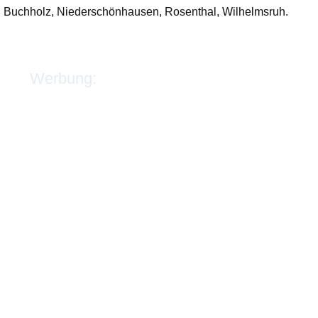
h Buchholz, Nieder­schön­hausen, Rosen­thal, Wilhelms­ruh.
Werbung: