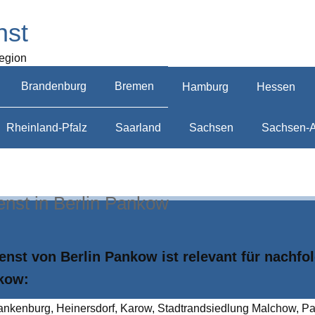
nst
Region
Brandenburg
Bremen
Hamburg
Hessen
Rheinland-Pfalz
Saarland
Sachsen
Sachsen-A
enst in Berlin Pankow
ienst von Berlin Pankow ist relevant für nachfo
nkow:
anken­burg, Heiners­dorf, Karow, Stadtrand­siedlung Malchow, P