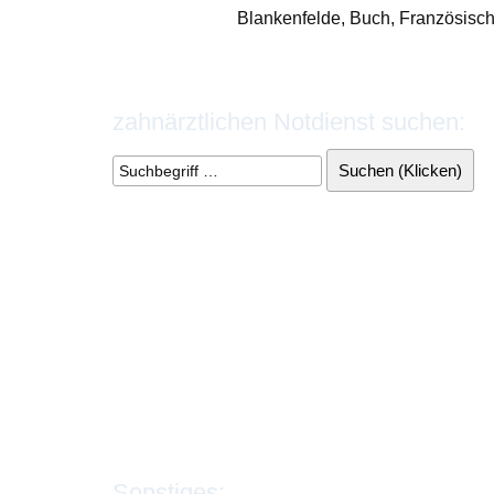
Blanken­felde, Buch, Franzö­sisc
zahnärztlichen Notdienst suchen:
Sonstiges: