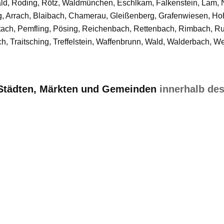
ald, Roding, Rötz, Waldmünchen, Eschlkam, Falkenstein, Lam,
g, Arrach, Blaibach, Chamerau, Gleißenberg, Grafenwiesen, Ho
tach, Pemfling, Pösing, Reichenbach, Rettenbach, Rimbach, R
h, Traitsching, Treffelstein, Waffenbrunn, Wald, Walderbach, We
Städten, Märkten und Gemeinden
innerhalb des