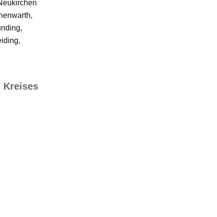
 Neukirchen
henwarth,
unding,
iding,
 Kreises