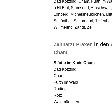
Bad Kötzting, Cham, Furth im W
b.Hl.Blut, Stamsried, Arnschwan
Lohberg, Michelsneukirchen, Mil
Schönthal, Schorndorf, Tiefenbac
Willmering, Zandt, Zell.
Zahnarzt-Praxen
in den 
Cham
Städte im Kreis Cham
Bad Kötzting
Cham
Furth im Wald
Roding
Rötz
Waldmünchen