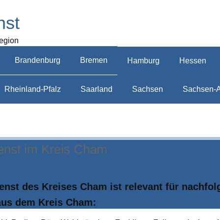
nst
Region
Brandenburg
Bremen
Hamburg
Hessen
Rheinland-Pfalz
Saarland
Sachsen
Sachsen-A
ienst im Kreis Cham
ienst des Kreises Cham ist relevant für nachfo
aus dem Kreis Cham: