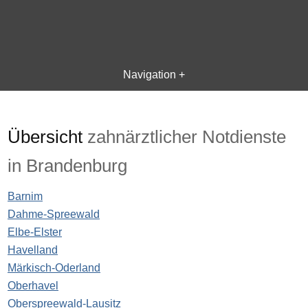
Navigation +
Übersicht
zahnärztlicher Notdienste
in Brandenburg
Barnim
Dahme-Spreewald
Elbe-Elster
Havelland
Märkisch-Oderland
Oberhavel
Oberspreewald-Lausitz