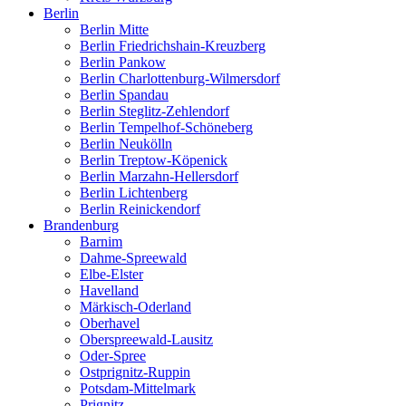
Berlin
Berlin Mitte
Berlin Friedrichshain-Kreuzberg
Berlin Pankow
Berlin Charlottenburg-Wilmersdorf
Berlin Spandau
Berlin Steglitz-Zehlendorf
Berlin Tempelhof-Schöneberg
Berlin Neukölln
Berlin Treptow-Köpenick
Berlin Marzahn-Hellersdorf
Berlin Lichtenberg
Berlin Reinickendorf
Brandenburg
Barnim
Dahme-Spreewald
Elbe-Elster
Havelland
Märkisch-Oderland
Oberhavel
Oberspreewald-Lausitz
Oder-Spree
Ostprignitz-Ruppin
Potsdam-Mittelmark
Prignitz