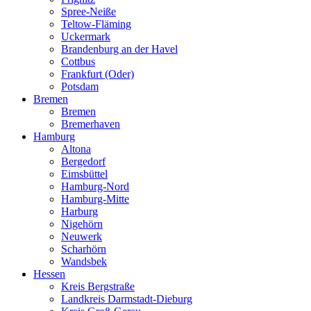
Spree-Neiße
Teltow-Fläming
Uckermark
Brandenburg an der Havel
Cottbus
Frankfurt (Oder)
Potsdam
Bremen
Bremen
Bremerhaven
Hamburg
Altona
Bergedorf
Eimsbüttel
Hamburg-Nord
Hamburg-Mitte
Harburg
Nigehörn
Neuwerk
Scharhörn
Wandsbek
Hessen
Kreis Bergstraße
Landkreis Darmstadt-Dieburg