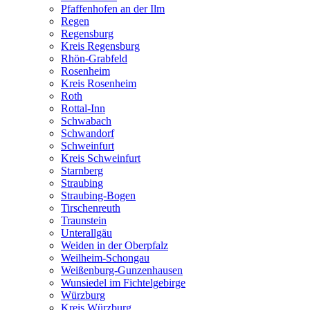
Pfaffenhofen an der Ilm
Regen
Regensburg
Kreis Regensburg
Rhön-Grabfeld
Rosenheim
Kreis Rosenheim
Roth
Rottal-Inn
Schwabach
Schwandorf
Schweinfurt
Kreis Schweinfurt
Starnberg
Straubing
Straubing-Bogen
Tirschenreuth
Traunstein
Unterallgäu
Weiden in der Oberpfalz
Weilheim-Schongau
Weißenburg-Gunzenhausen
Wunsiedel im Fichtelgebirge
Würzburg
Kreis Würzburg