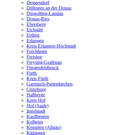
Deggendorf
Dillingen an der Donau
Dingolfing-Landau
Donau-Ries
Ebersberg
Eichstätt
Erding
Erlangen
Kreis Erlangen-Höchstadt
Forchheim
Freising
Freyung-Grafenau
Fürstenfeldbruck
Fürth
Kreis Fürth
Garmisch-Partenkirchen
Günzburg
Haßberge
Kreis Hof
Hof (Saale)
Ingolstadt
Kaufbeuren
Kelheim
Kempten (Allgäu)
Kitzingen