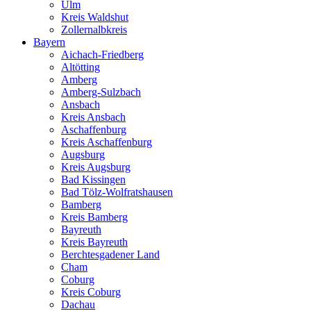
Ulm
Kreis Waldshut
Zollernalbkreis
Bayern
Aichach-Friedberg
Altötting
Amberg
Amberg-Sulzbach
Ansbach
Kreis Ansbach
Aschaffenburg
Kreis Aschaffenburg
Augsburg
Kreis Augsburg
Bad Kissingen
Bad Tölz-Wolfratshausen
Bamberg
Kreis Bamberg
Bayreuth
Kreis Bayreuth
Berchtesgadener Land
Cham
Coburg
Kreis Coburg
Dachau