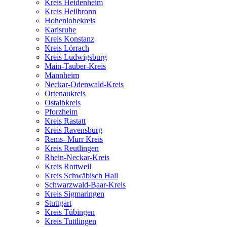
Kreis Heidenheim
Kreis Heilbronn
Hohenlohekreis
Karlsruhe
Kreis Konstanz
Kreis Lörrach
Kreis Ludwigsburg
Main-Tauber-Kreis
Mannheim
Neckar-Odenwald-Kreis
Ortenaukreis
Ostalbkreis
Pforzheim
Kreis Rastatt
Kreis Ravensburg
Rems- Murr Kreis
Kreis Reutlingen
Rhein-Neckar-Kreis
Kreis Rottweil
Kreis Schwäbisch Hall
Schwarzwald-Baar-Kreis
Kreis Sigmaringen
Stuttgart
Kreis Tübingen
Kreis Tuttlingen