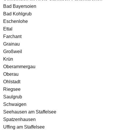
Bad Bayersoien
Bad Kohlgrub
Eschenlohe
Ettal
Farchant
Grainau
Großweil
Krün
Oberammergau
Oberau
Ohlstadt
Riegsee
Saulgrub
Schwaigen
Seehausen am Staffelsee
Spatzenhausen
Uffing am Staffelsee